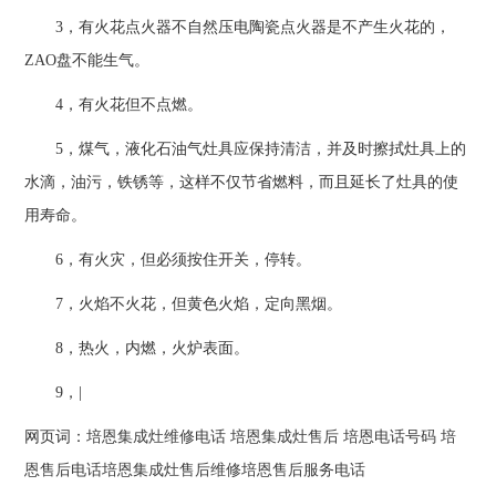
3，有火花点火器不自然压电陶瓷点火器是不产生火花的，
ZAO盘不能生气。
4，有火花但不点燃。
5，煤气，液化石油气灶具应保持清洁，并及时擦拭灶具上的
水滴，油污，铁锈等，这样不仅节省燃料，而且延长了灶具的使
用寿命。
6，有火灾，但必须按住开关，停转。
7，火焰不火花，但黄色火焰，定向黑烟。
8，热火，内燃，火炉表面。
9，|
网页词：
培恩集成灶维修电话
培恩集成灶售后
培恩电话号码
培
恩售后电话
培恩集成灶售后维修
培恩售后服务电话