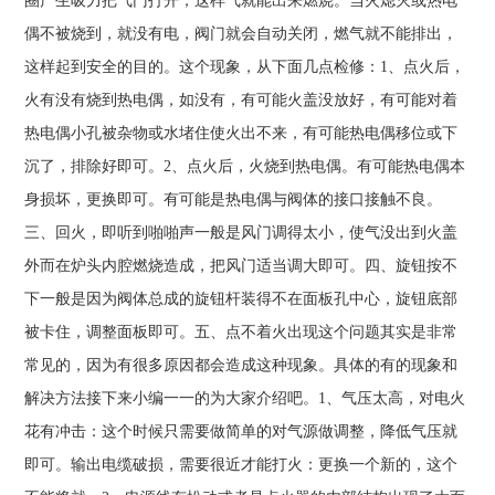
圈产生吸力把气门打开，这样气就能出来燃烧。当火熄灭或热电
偶不被烧到，就没有电，阀门就会自动关闭，燃气就不能排出，
这样起到安全的目的。这个现象，从下面几点检修：1、点火后，
火有没有烧到热电偶，如没有，有可能火盖没放好，有可能对着
热电偶小孔被杂物或水堵住使火出不来，有可能热电偶移位或下
沉了，排除好即可。2、点火后，火烧到热电偶。有可能热电偶本
身损坏，更换即可。有可能是热电偶与阀体的接口接触不良。
三、回火，即听到啪啪声一般是风门调得太小，使气没出到火盖
外而在炉头内腔燃烧造成，把风门适当调大即可。四、旋钮按不
下一般是因为阀体总成的旋钮杆装得不在面板孔中心，旋钮底部
被卡住，调整面板即可。五、点不着火出现这个问题其实是非常
常见的，因为有很多原因都会造成这种现象。具体的有的现象和
解决方法接下来小编一一的为大家介绍吧。1、气压太高，对电火
花有冲击：这个时候只需要做简单的对气源做调整，降低气压就
即可。输出电缆破损，需要很近才能打火：更换一个新的，这个