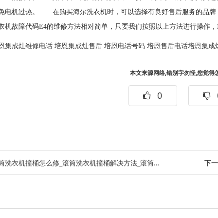
免电机过热。 在购买海尔洗衣机时，可以选择有良好售后服务的品牌
衣机故障代码E4的维修方法相对简单，只要我们按照以上方法进行操作
恩集成灶维修电话
培恩集成灶售后
培恩电话号码
培恩售后电话
培恩集成
本文来源网络,错别字勿怪,您觉得
0
洗衣机撞桶怎么修_滚筒洗衣机撞桶解决方法_滚筒洗衣机自动暂停又启动原因_滚筒...
下一