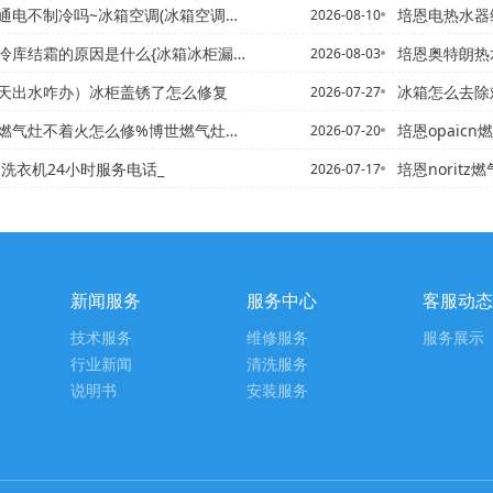
不制冷吗~冰箱空调(冰箱空调品牌排行榜前十名)
培恩电热水器维修配件收
2026-08-10
库结霜的原因是什么{冰箱冰柜漏水怎么处理
培恩奥特朗热水器电话,阿诗丹
2026-08-03
天出水咋办）冰柜盖锈了怎么修复
冰箱怎么去除难闻的味道
2026-07-27
气灶不着火怎么修%博世燃气灶打不着火的原因
培恩opaicn燃
2026-07-20
rth洗衣机24小时服务电话_
培恩noritz燃气热水器售
2026-07-17
新闻服务
服务中心
客服动态
技术服务
维修服务
服务展示
行业新闻
清洗服务
说明书
安装服务