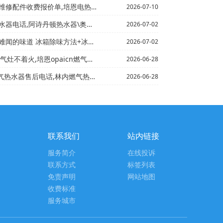
费报价单,培恩电热水器维修配件收费报价单图片官方发布
2026-07-10
顿热水器\奥特朗热水器合肥维修电话,奥特朗售后服务热...
2026-07-02
 冰箱除味方法+冰箱怎么消毒 冰箱的消毒方法介绍
2026-07-02
气灶不着火,培恩opaicn燃气灶打不着火
2026-06-28
后电话,林内燃气热水器使用说明%noritz燃气灶打...
2026-06-28
联系我们
站内链接
服务简介
在线投诉
联系方式
标签列表
免责声明
网站地图
收费标准
服务城市