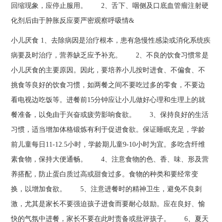
回缩现象，应停止服用。 2、舌下、咽侧及口底血管瘤注射硬
化剂后由于肿胀反应要严密观察呼吸情&
小儿厌食 1、去除病因是治疗根本，患有急慢性感染或消化系统疾
病要及时治疗，营养缺乏应予补充。 2、不良的饮食习惯常是
小儿厌食的主要原因。因此，要培养小儿按时进食、不偏食、不
挑食等良好的饮食习惯，如两餐之间不要吃过多的零食，不要边
看电视边吃饭等。进餐前15分钟应让小儿做好心理和生理上的就
餐准备，以免由于兴奋或疲劳影响食欲。 3、保持良好的生活
习惯，适当增加体格锻炼有利于促进食欲。保证睡眠充足，学龄
前儿童每日11-12.5小时，学龄期儿童9-10小时为宜。多吃含纤维
素食物，保持大便通畅。 4、注意食物的色、香、味、形及营
养搭配，防止蛋白质过高或甜食过多。食物的种类和要经常变
换，以增加食欲。 5、注意进餐时的精神卫生，避免不良刺
激，尤其是家长不要强迫孩子进食而要耐心鼓励。应在良好、愉
快的气氛中进餐，家长不要在此时责备或批评孩子。 6、夏天