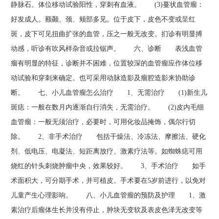
静脉石。体位移动试验阳性，穿刺有血液。 (3)蔓状血管瘤：
好发成人。额颞、颈、颊部多见。位于皮下，皮色不变或呈红
斑，皮下可见扭曲扩张的血管，压之一般无改变。扪诊有明显搏
动感，听诊有吹风样杂音或拉锯声。 六、诊断 表浅血管
瘤有明显的特征，诊断并不困难，位置较深的血管瘤应作体位移
动试验和穿刺来确定。也可采用动脉造影及瘤腔造影来协助诊
断。 七、小儿血管瘤怎么治疗 1、无需治疗 (1)新生儿
斑痣：一般在数月内逐渐自行消失，无需治疗。 (2)皮内毛细
血管瘤：一般无须治疗，必要时，可用化妆品掩饰，偶尔行切
除。 2、非手术治疗 包括干燥法、冷冻法、摩擦法、硬化
剂、低电压、电凝法、短距离放疗、激素疗法等。如蜘蛛痣可用
烧红的针头刺烧肿瘤中央，效果较好。 3、手术治疗 如手
术面积大，可分期手术，并可植皮。手术要在5岁前进行，以免对
儿童产生心理影响。 八、小儿血管瘤的预防及护理 1、激
素治疗后瘤体生长并没有停止，肿块无变软及表皮色泽无改变等