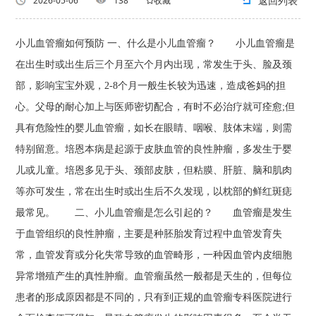
返回列表
2026-05-06
138
收藏
小儿血管瘤如何预防 一、什么是小儿血管瘤？ 小儿血管瘤是
在出生时或出生后三个月至六个月内出现，常发生于头、脸及颈
部，影响宝宝外观，2-8个月一般生长较为迅速，造成爸妈的担
心。父母的耐心加上与医师密切配合，有时不必治疗就可痊愈;但
具有危险性的婴儿血管瘤，如长在眼睛、咽喉、肢体末端，则需
特别留意。培恩本病是起源于皮肤血管的良性肿瘤，多发生于婴
儿或儿童。培恩多见于头、颈部皮肤，但粘膜、肝脏、脑和肌肉
等亦可发生，常在出生时或出生后不久发现，以枕部的鲜红斑痣
最常见。 二、小儿血管瘤是怎么引起的？ 血管瘤是发生
于血管组织的良性肿瘤，主要是种胚胎发育过程中血管发育失
常，血管发育或分化失常导致的血管畸形，一种因血管内皮细胞
异常增殖产生的真性肿瘤。血管瘤虽然一般都是天生的，但每位
患者的形成原因都是不同的，只有到正规的血管瘤专科医院进行