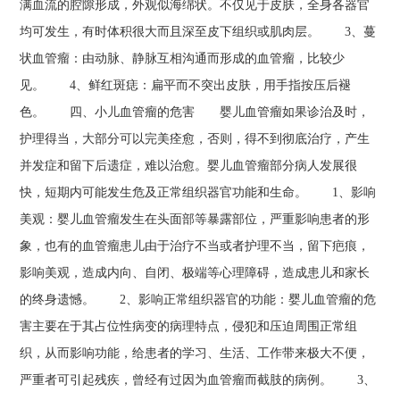
满血流的腔隙形成，外观似海绵状。不仅见于皮肤，全身各器官
均可发生，有时体积很大而且深至皮下组织或肌肉层。 3、蔓
状血管瘤：由动脉、静脉互相沟通而形成的血管瘤，比较少
见。 4、鲜红斑痣：扁平而不突出皮肤，用手指按压后褪
色。 四、小儿血管瘤的危害 婴儿血管瘤如果诊治及时，
护理得当，大部分可以完美痊愈，否则，得不到彻底治疗，产生
并发症和留下后遗症，难以治愈。婴儿血管瘤部分病人发展很
快，短期内可能发生危及正常组织器官功能和生命。 1、影响
美观：婴儿血管瘤发生在头面部等暴露部位，严重影响患者的形
象，也有的血管瘤患儿由于治疗不当或者护理不当，留下疤痕，
影响美观，造成内向、自闭、极端等心理障碍，造成患儿和家长
的终身遗憾。 2、影响正常组织器官的功能：婴儿血管瘤的危
害主要在于其占位性病变的病理特点，侵犯和压迫周围正常组
织，从而影响功能，给患者的学习、生活、工作带来极大不便，
严重者可引起残疾，曾经有过因为血管瘤而截肢的病例。 3、