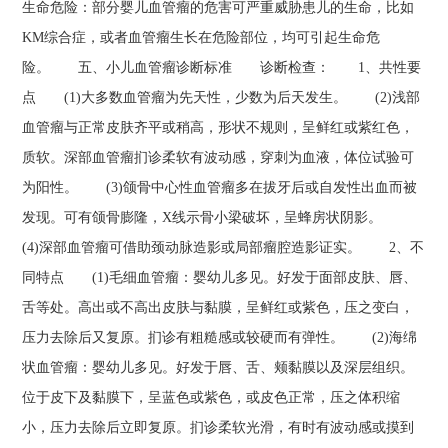
生命危险：部分婴儿血管瘤的危害可严重威胁患儿的生命，比如
KM综合症，或者血管瘤生长在危险部位，均可引起生命危
险。 五、小儿血管瘤诊断标准 诊断检查： 1、共性要
点 (1)大多数血管瘤为先天性，少数为后天发生。 (2)浅部
血管瘤与正常皮肤齐平或稍高，形状不规则，呈鲜红或紫红色，
质软。深部血管瘤扪诊柔软有波动感，穿刺为血液，体位试验可
为阳性。 (3)颌骨中心性血管瘤多在拔牙后或自发性出血而被
发现。可有颌骨膨隆，X线示骨小梁破坏，呈蜂房状阴影。
(4)深部血管瘤可借助颈动脉造影或局部瘤腔造影证实。 2、不
同特点 (1)毛细血管瘤：婴幼儿多见。好发于面部皮肤、唇、
舌等处。高出或不高出皮肤与黏膜，呈鲜红或紫色，压之变白，
压力去除后又复原。扪诊有粗糙感或较硬而有弹性。 (2)海绵
状血管瘤：婴幼儿多见。好发于唇、舌、颊黏膜以及深层组织。
位于皮下及黏膜下，呈蓝色或紫色，或皮色正常，压之体积缩
小，压力去除后立即复原。扪诊柔软光滑，有时有波动感或摸到