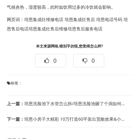
气候炎热，湿度较高，此时如饮用过多的冷饮就会影响。
网页词：
培恩集成灶维修电话
培恩集成灶售后
培恩电话号码
培
恩售后电话
培恩集成灶售后维修
培恩售后服务电话
本文来源网络,错别字勿怪,您觉得怎么样?
0
0
标签：
上一篇：
培恩洗脸池下水管怎么拆/培恩洗脸池砸了个洞如何处理
下一篇：
培恩小房子大精彩 10万打造60平装出宽敞效果&小房子大视野 80后小夫妻联袂打...