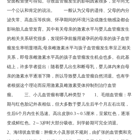
全面检查便可得知。导致血管瘤发生的影响因素很多，至今尚无
一个公认和肯定的说法。 一般认为父母的遗传、父母的内分
泌失常、高血压等疾病、怀孕期间的环境污染或微生物感染都会
影响胎儿血管发育。其中有关母亲的激素水平与婴儿血管瘤发生
的相关关系研究很多，发现怀孕前服用避孕药的母亲的孩子血管
瘤发生率明显增高;母亲雌激素水平与孩子血管瘤发生率呈正相关
关系，即母亲雌激素水平高的孩子血管瘤发生机会也多。在此基
础上，许多学者提出：随着婴儿出生和断母乳，婴儿体内来自母
亲的激素水平逐渐下降，所以导致婴儿血管瘤自然消退。也有学
者根据这个理论而应用激素及雌激素受体抑制剂治疗血管
瘤。 三、小儿血管瘤有哪几种类型？ 1、毛细血管瘤：早
期与红色胎记外表相似，但大多数于婴儿生后半个月左右出现，
生后6个月内生长迅速。高出皮肤0.3～0.5厘米，呈紫红色，逐渐
变成鲜红色。2～3岁时大部分吸收。到学龄期可完全消退。
2、海绵状血管瘤：肿瘤大小及形状不规则，由扩张的血管窦和充