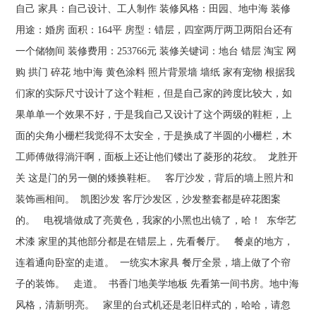
自己 家具：自己设计、工人制作 装修风格：田园、地中海 装修
用途：婚房 面积：164平 房型：错层，四室两厅两卫两阳台还有
一个储物间 装修费用：253766元 装修关键词：地台 错层 淘宝 网
购 拱门 碎花 地中海 黄色涂料 照片背景墙 墙纸 家有宠物 根据我
们家的实际尺寸设计了这个鞋柜，但是自己家的跨度比较大，如
果单单一个效果不好，于是我自己又设计了这个两级的鞋柜，上
面的尖角小栅栏我觉得不太安全，于是换成了半圆的小栅栏，木
工师傅做得淌汗啊，面板上还让他们镂出了菱形的花纹。 龙胜开
关 这是门的另一侧的矮换鞋柜。 客厅沙发，背后的墙上照片和
装饰画相间。 凯图沙发 客厅沙发区，沙发整套都是碎花图案
的。 电视墙做成了亮黄色，我家的小黑也出镜了，哈！ 东华艺
术漆 家里的其他部分都是在错层上，先看餐厅。 餐桌的地方，
连着通向卧室的走道。 一统实木家具 餐厅全景，墙上做了个帘
子的装饰。 走道。 书香门地美学地板 先看第一间书房。地中海
风格，清新明亮。 家里的台式机还是老旧样式的，哈哈，请忽