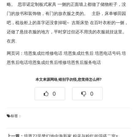
略。 思菲诺定制板式家具 一侧的正面墙上都做了储物柜子，没
门的放书和装饰物，有门的放衣服之类的。 主卧，床单够田园
吧，梳妆柜上的喜字还没拿掉呢~ 吉斯床垫 在百叶衣柜的一侧，
还做了悬挂衣服的地方，平时穿过但还不用洗的衣服就挂这里。
在房.
网页词：
培恩集成灶维修电话
培恩集成灶售后
培恩电话号码
培
恩售后电话
培恩集成灶售后维修
培恩售后服务电话
本文来源网络,错别字勿怪,您觉得怎么样?
0
0
标签：
上一篇：
培恩72平梦幻地中海新家 粉蓝与粉红的混搭二室+培恩72平米童话小屋 集虚打造我...